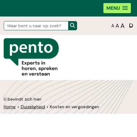
MENU
D
A
A
A
U bevindt zich hier:
Home
>
Duizeligheid
>
Kosten en vergoedingen