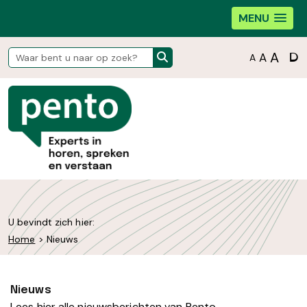
MENU
D
A
A
A
U bevindt zich hier:
Home
>
Nieuws
Nieuws
Lees hier alle nieuwsberichten van Pento.