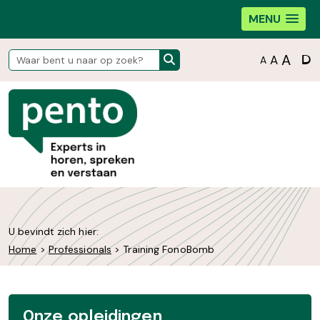
MENU
D
A
A
A
U bevindt zich hier:
Home
>
Professionals
>
Training FonoBomb
Onze opleidingen