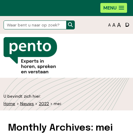
MENU
D
A
A
A
U bevindt zich hier:
Home
>
Nieuws
>
2022
>
mei
Monthly Archives: mei