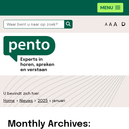
MENU
D
A
A
A
U bevindt zich hier:
Home
>
Nieuws
>
2025
>
januari
Monthly Archives: